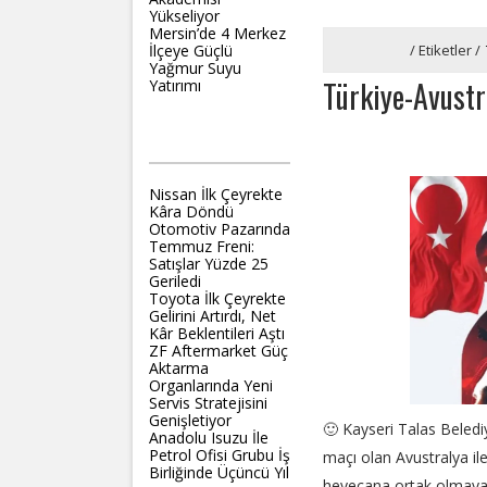
Yükseliyor
Mersin’de 4 Merkez
İlçeye Güçlü
Ana Sayfa
/
Etiketler
/
Yağmur Suyu
Türkiye-Avustr
Yatırımı
OTONOMHABER
Nissan İlk Çeyrekte
Kâra Döndü
Otomotiv Pazarında
Temmuz Freni:
Satışlar Yüzde 25
Geriledi
Toyota İlk Çeyrekte
Gelirini Artırdı, Net
Kâr Beklentileri Aştı
ZF Aftermarket Güç
Aktarma
Organlarında Yeni
Servis Stratejisini
Genişletiyor
🙂 Kayseri Talas Beledi
Anadolu Isuzu İle
Petrol Ofisi Grubu İş
maçı olan Avustralya il
Birliğinde Üçüncü Yıl
heyecana ortak olmaya 