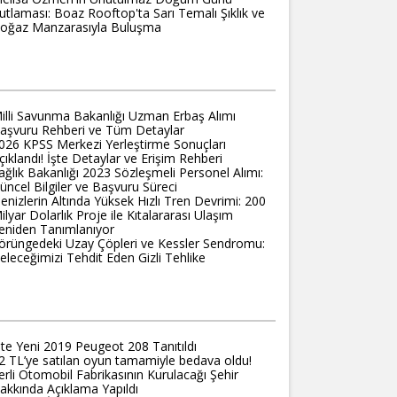
utlaması: Boaz Rooftop'ta Sarı Temalı Şıklık ve
oğaz Manzarasıyla Buluşma
OLAY HARITA
illi Savunma Bakanlığı Uzman Erbaş Alımı
aşvuru Rehberi ve Tüm Detaylar
026 KPSS Merkezi Yerleştirme Sonuçları
çıklandı! İşte Detaylar ve Erişim Rehberi
ağlık Bakanlığı 2023 Sözleşmeli Personel Alımı:
üncel Bilgiler ve Başvuru Süreci
enizlerin Altında Yüksek Hızlı Tren Devrimi: 200
ilyar Dolarlık Proje ile Kıtalararası Ulaşım
eniden Tanımlanıyor
örüngedeki Uzay Çöpleri ve Kessler Sendromu:
eleceğimizi Tehdit Eden Gizli Tehlike
OMIK KURBAĞA
şte Yeni 2019 Peugeot 208 Tanıtıldı
2 TL’ye satılan oyun tamamiyle bedava oldu!
erli Otomobil Fabrikasının Kurulacağı Şehir
akkında Açıklama Yapıldı