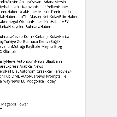
adinGirisim
AnkaraYasam
AdanaMersin
erhabaİzmir
KaravanHaber
YelkenHaber
amuHaber
UcakHaber
MakineTamir
Iptidai
ilahHaber
LeoTheMaster.Net
KolayBilimHaber
aberInegol
OtobanHaber
KiraHaber
AEY
arkaHikayeleri
BulmacaHaber
ulmacaCevap
KomikKurbaga
KolayHarita
ayTurkiye
ZorBulmaca
KentveSağlık
eventinMutfağı
Rayİhale
MeşhurBlog
OKİEmlak
aillyNews
AutonoumNews
BlauBahn
areExpress
ArabRailNews
ersRail
BlauAutonom
GreekRail
Ferrovie24
tiriHub
DME
AutoRusNews
PromptsFile
ailwayNews EU
Podgorica Today
. Megapol Tower
om