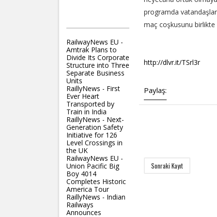
programda vatandaşlar
RAILLYNEWS
maç coşkusunu birlikte
RailwayNews EU -
Amtrak Plans to
Divide Its Corporate
http://dlvr.it/TSrl3r
Structure into Three
Separate Business
Units
RaillyNews - First
Paylaş:
Ever Heart
Transported by
Train in India
RaillyNews - Next-
Generation Safety
Initiative for 126
Level Crossings in
the UK
RailwayNews EU -
Sonraki Kayıt
Union Pacific Big
Boy 4014
Completes Historic
America Tour
RaillyNews - Indian
Railways
Announces