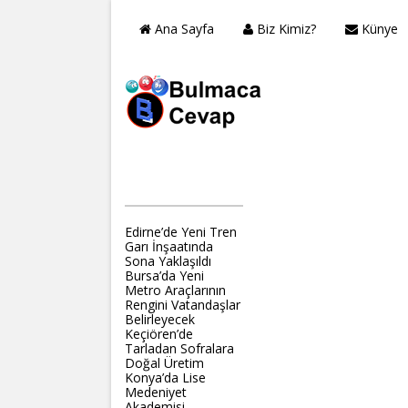
Ana Sayfa
Biz Kimiz?
Künye
RAYHABER
Edirne’de Yeni Tren
Garı İnşaatında
Sona Yaklaşıldı
Bursa’da Yeni
Metro Araçlarının
Rengini Vatandaşlar
Belirleyecek
Keçiören’de
Tarladan Sofralara
Doğal Üretim
Konya’da Lise
Medeniyet
Akademisi