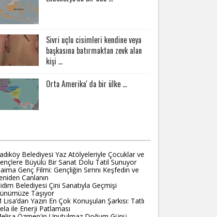
Sivri uçlu cisimleri kendine veya
başkasına batırmaktan zevk alan
kişi ...
Orta Amerika' da bir ülke ...
ORBULMACA
adıköy Belediyesi Yaz Atölyeleriyle Çocuklar ve
ençlere Büyülü Bir Sanat Dolu Tatil Sunuyor
aima Genç Filmi: Gençliğin Sırrını Keşfedin ve
eniden Canlanın
idim Belediyesi Çini Sanatıyla Geçmişi
ünümüze Taşıyor
 Lisa’dan Yazın En Çok Konuşulan Şarkısı: Tatlı
ela ile Enerji Patlaması
elisa Özmen'in Unutulmaz Doğum Günü