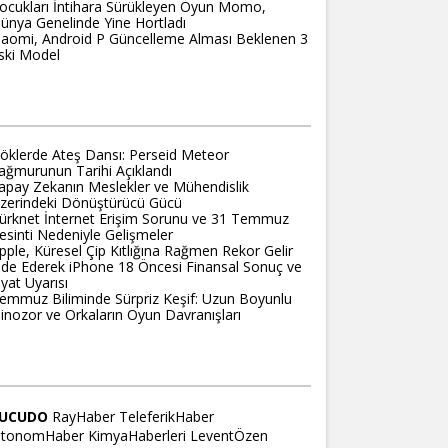
ocukları İntihara Sürükleyen Oyun Momo,
ünya Genelinde Yine Hortladı
iaomi, Android P Güncelleme Alması Beklenen 3
ski Model
PTIDAI
öklerde Ateş Dansı: Perseid Meteor
ağmurunun Tarihi Açıklandı
apay Zekanın Meslekler ve Mühendislik
zerindeki Dönüştürücü Gücü
ürknet İnternet Erişim Sorunu ve 31 Temmuz
esinti Nedeniyle Gelişmeler
pple, Küresel Çip Kıtlığına Rağmen Rekor Gelir
lde Ederek iPhone 18 Öncesi Finansal Sonuç ve
iyat Uyarısı
emmuz Biliminde Sürpriz Keşif: Uzun Boyunlu
inozor ve Orkaların Oyun Davranışları
ITELERIMIZ
UCUDO
RayHaber
TeleferikHaber
tonomHaber
KimyaHaberleri
LeventÖzen