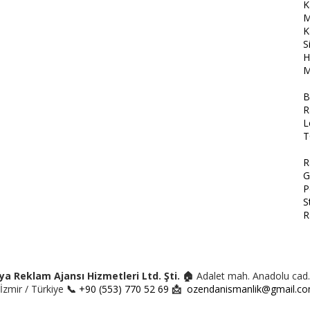
K
M
K
S
H
M
B
R
L
T
R
G
P
S
R
a Reklam Ajansı Hizmetleri Ltd. Şti.
🏠
Adalet mah. Anadolu cad
İzmir / Türkiye
📞
+90 (553) 770 52 69
📩
ozendanismanlik@gmail.c