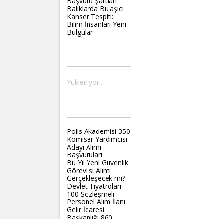
Başvuru Şartları
Balıklarda Bulaşıcı
Kanser Tespiti:
Bilim İnsanları Yeni
Bulgular
MERHABA İZMIR
Yükleniyor...
KAMUHABER
Polis Akademisi 350
Komiser Yardımcısı
Adayı Alımı
Başvuruları
Bu Yıl Yeni Güvenlik
Görevlisi Alımı
Gerçekleşecek mi?
Devlet Tiyatroları
100 Sözleşmeli
Personel Alım İlanı
Gelir İdaresi
Başkanlığı 860