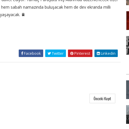
 hem sabah namazında buluşacak hem de dev ekranda milli
 yaşayacak. 🚆
Facebook
Twitter
Pinterest
Linkedin
E
Önceki Kayıt