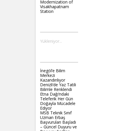
Modernization of
Visakhapatnam
Station
BLAUBAHN
Yükleniyor...
TELEFERIKHABER
İnegöl’e Bilim
Merkezi
Kazandırılıyor
Denizli’de Yaz Tatili
Bilimle Renklendi
Etna Dağı’ndaki
Teleferik Her Gün
Doğayla Mücadele
Ediyor
MSB Teknik Sınıf
Uzman Erbaş
Başvuruları Başladı
– Güncel Duyuru ve