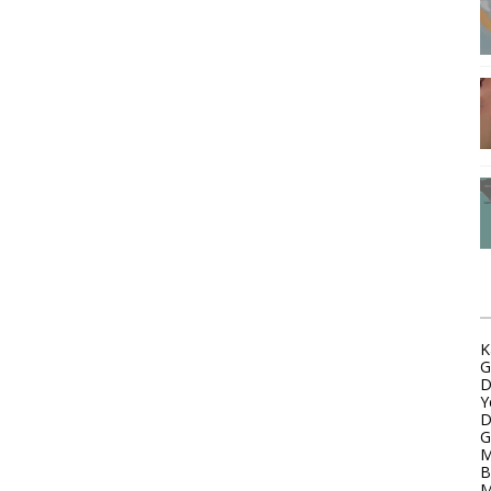
Z
K
G
D
Y
D
G
M
B
M